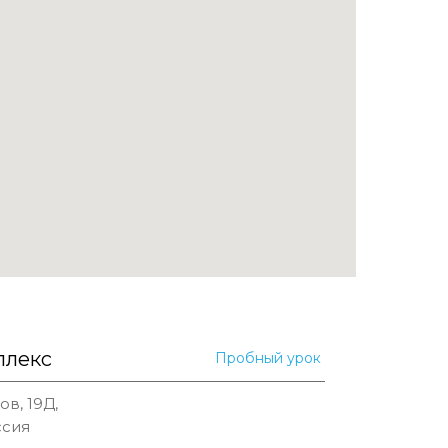
плекс
Пробный урок
в, 19Д,
ссия