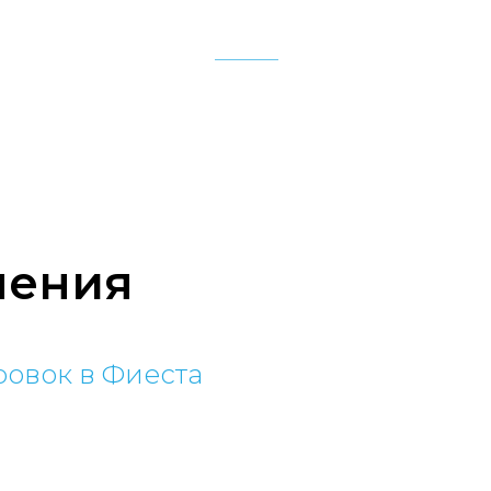
НЕРЫ
ОТЗЫВЫ
ЦЕНЫ
АДРЕСА ФИЛИА
чения
ровок в Фиеста